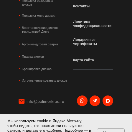
Покраска разборных
дисков
Контакты
Покраска мото дисков
Политика
конфиденциальности
Восстановление дисков
технологией Димет
Подарочные
сертификаты
Аргонно-дуговая сварка
Правка дисков
Карта сайта
Брашировка дисков
Изготовление кованых дисков
info@polimerkras.ru
Мы используем cookie и Яндекс.Метрику,
+7 495 120 21 36
чтобы видеть, как посетители пользуются
сайтом, и делать его удобнее. Подробнее — в