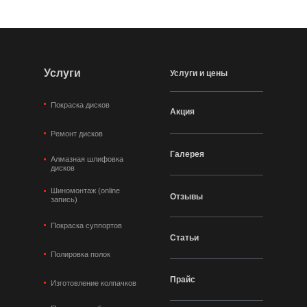
Услуги
Услуги и цены
Покраска дисков
Акция
Ремонт дисков
Галерея
Алмазная шлифовка
дисков
Шиномонтаж (online
Отзывы
запись)
Покраска суппортов
Статьи
Полировка полок
Прайс
Изготовление колпачков