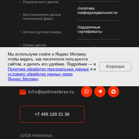
Покраска мото дисков
Политика
конфиденциальности
Восстановление дисков
технологией Димет
Подарочные
сертификаты
Аргонно-дуговая сварка
Правка дисков
Карта сайта
Мы используем cookie и Яндекс.Метрику,
Брашировка дисков
чтобы видеть, как посетители пользуются
сайтом, и делать его удобнее. Подробнее — в
Хорошо
Политике обработки персональных данных
и в
Изготовление кованых дисков
условиях обработки данных через
Яндекс.Метрику
.
info@polimerkras.ru
+7 495 120 21 36
©2026 Polimerkras