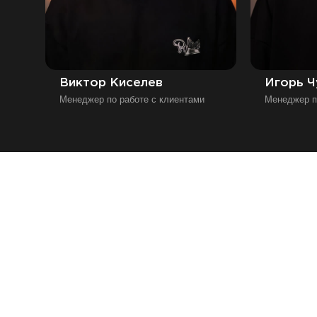
Виктор Киселев
Игорь Ч
Менеджер по работе с клиентами
Менеджер п