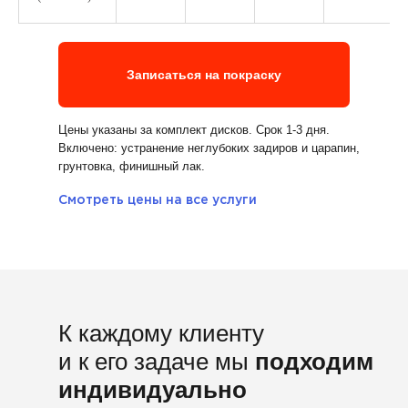
Записаться на покраску
 каждому клиенту и к его
адаче мы
подходим
Цены указаны за комплект дисков. Срок 1-3 дня.
Включено: устранение неглубоких задиров и царапин,
ндивидуально
грунтовка, финишный лак.
Смотреть цены на все услуги
К каждому клиенту
и к его задаче мы
подходим
индивидуально