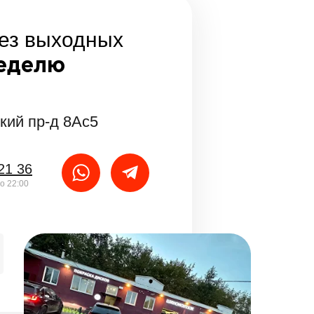
ез выходных
неделю
кий пр-д 8Ас5
21 36
о 22:00