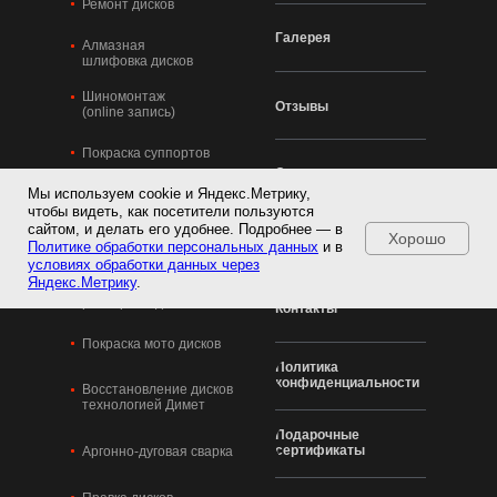
Ремонт дисков
Галерея
Алмазная
шлифовка дисков
Шиномонтаж
Отзывы
(online запись)
Покраска суппортов
Статьи
Мы используем cookie и Яндекс.Метрику,
Полировка полок
чтобы видеть, как посетители пользуются
сайтом, и делать его удобнее. Подробнее — в
Хорошо
Прайс
Политике обработки персональных данных
Изготовление колпачков
и в
условиях обработки данных через
Яндекс.Метрику
.
Покраска
разборных дисков
Контакты
Покраска мото дисков
Политика
конфиденциальности
Восстановление дисков
технологией Димет
Подарочные
сертификаты
Аргонно-дуговая сварка