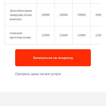
Дополнительная
лакировка полок
10000
10000
10000
10000
комплект
Алмазная
12000
12000
12000
12000
проточка полки
 каждому клиенту и к его
адаче мы
подходим
Записаться на покраску
ндивидуально
Смотреть цены на все услуги