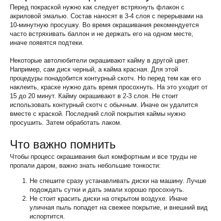
Перед покраской нужно как следует встряхнуть флакон с
акриловой эмалью. Состав наносят в 3-4 слоя с перерывами на
10-минутную просушку. Во время окрашивания рекомендуется
часто встряхивать баллон и не держать его на одном месте,
иначе появятся подтеки.
Некоторые автолюбители окрашивают кайму в другой цвет.
Например, сам диск черный, а кайма красная. Для этой
процедуры понадобится контурный скотч. Но перед тем как его
наклеить, краске нужно дать время просохнуть. На это уходит от
15 до 20 минут. Кайму окрашивают в 2-3 слоя. Не стоит
использовать контурный скотч с обычным. Иначе он удалится
вместе с краской. Последний слой покрытия каймы нужно
просушить. Затем обработать лаком.
Что важно помнить
Чтобы процесс окрашивания был комфортным и все труды не
пропали даром, важно знать небольшие тонкости:
Не спешите сразу устанавливать диски на машину. Лучше
подождать сутки и дать эмали хорошо просохнуть.
Не стоит красить диски на открытом воздухе. Иначе
уличная пыль попадет на свежее покрытие, и внешний вид
испортится.