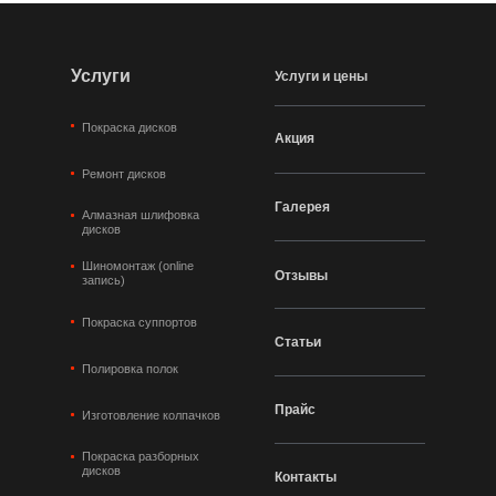
Услуги
Услуги и цены
Покраска дисков
Акция
Ремонт дисков
Галерея
Алмазная шлифовка
дисков
Шиномонтаж (online
Отзывы
запись)
Покраска суппортов
Статьи
Полировка полок
Прайс
Изготовление колпачков
Покраска разборных
дисков
Контакты