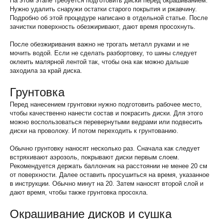
На этом этапе требуется подготовить диски перед окрашиванием.
Нужно удалить снаружи остатки старого покрытия и ржавчину.
Подробно об этой процедуре написано в отдельной статье. После
зачистки поверхность обезжиривают, дают время просохнуть.
После обезжиривания важно не трогать металл руками и не
мочить водой. Если не сделать разбортовку, то шины следует
оклеить малярной лентой так, чтобы она как можно дальше
заходила за край диска.
Грунтовка
Перед нанесением грунтовки нужно подготовить рабочее место,
чтобы качественно нанести состав и покрасить диски. Для этого
можно воспользоваться перевернутыми ведрами или подвесить
диски на проволоку. И потом переходить к грунтованию.
Обычно грунтовку наносят несколько раз. Сначала как следует
встряхивают аэрозоль, покрывают диски первым слоем.
Рекомендуется держать баллончик на расстоянии не менее 20 см
от поверхности. Далее оставить просушиться на время, указанное
в инструкции. Обычно минут на 20. Затем наносят второй слой и
дают время, чтобы также грунтовка просохла.
Окрашивание дисков и сушка