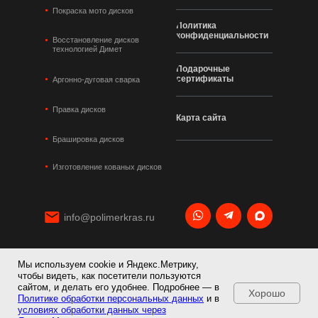
Покраска мото дисков
Политика
конфиденциальности
Восстановление дисков
технологией Димет
Подарочные
сертификаты
Аргонно-дуговая сварка
Правка дисков
Карта сайта
Брашировка дисков
Изготовление кованых дисков
info@polimerkras.ru
Мы используем cookie и Яндекс.Метрику,
+7 495 120 21 36
чтобы видеть, как посетители пользуются
сайтом, и делать его удобнее. Подробнее — в
Хорошо
Политике обработки персональных данных
и в
условиях обработки данных через
©2026 Polimerkras