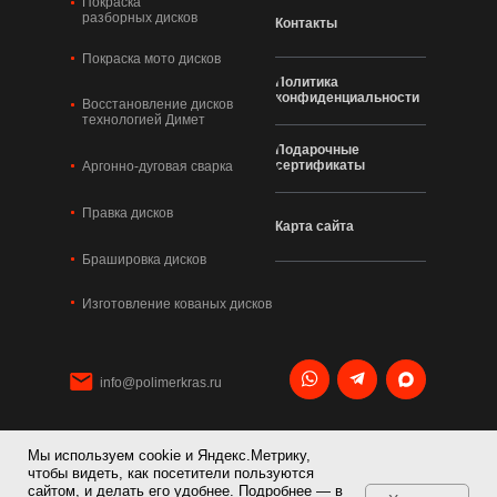
Покраска
разборных дисков
Контакты
Покраска мото дисков
Политика
конфиденциальности
Восстановление дисков
технологией Димет
Подарочные
сертификаты
Аргонно-дуговая сварка
Правка дисков
Карта сайта
Брашировка дисков
Изготовление кованых дисков
info@polimerkras.ru
Мы используем cookie и Яндекс.Метрику,
+7 495 120 21 36
чтобы видеть, как посетители пользуются
сайтом, и делать его удобнее. Подробнее — в