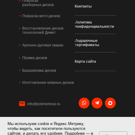
Покраска
разборных дисков
Контакты
Покраска мото дисков
Политика
конфиденциальности
Восстановление дисков
технологией Димет
Подарочные
сертификаты
Аргонно-дуговая сварка
Правка дисков
Карта сайта
Брашировка дисков
Изготовление кованых дисков
info@polimerkras.ru
Мы используем cookie и Яндекс.Метрику,
+7 495 120 21 36
чтобы видеть, как посетители пользуются
сайтом, и делать его удобнее. Подробнее — в