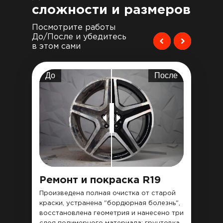
сложности и размеров
Посмотрите работы
До/После и убедитесь
в этом сами
До
После
Ремонт и покраска R19
Произведена полная очистка от старой
краски, устранена "бордюрная болезнь",
восстановлена геометрия и нанесено три