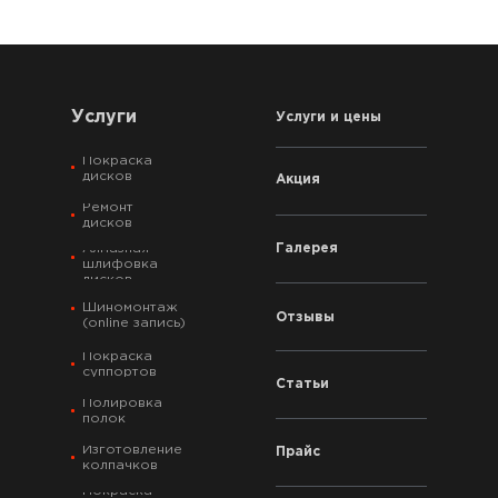
Услуги
Услуги и цены
Покраска
дисков
Акция
Ремонт
дисков
Галерея
Алмазная
шлифовка
дисков
Шиномонтаж
Отзывы
(online запись)
Покраска
суппортов
Статьи
Полировка
полок
Изготовление
Прайс
колпачков
Покраска