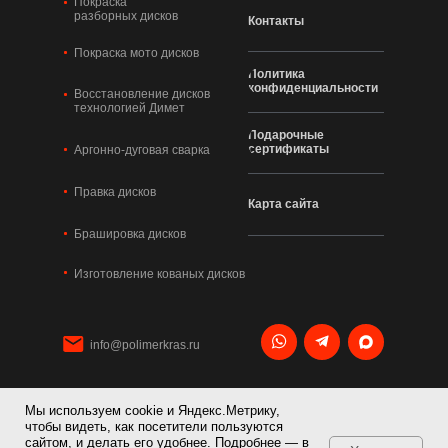
Покраска
разборных дисков
Контакты
Покраска мото дисков
Политика
конфиденциальности
Восстановление дисков
технологией Димет
Подарочные
сертификаты
Аргонно-дуговая сварка
Правка дисков
Карта сайта
Брашировка дисков
Изготовление кованых дисков
info@polimerkras.ru
Мы используем cookie и Яндекс.Метрику,
+7 495 120 21 36
чтобы видеть, как посетители пользуются
сайтом, и делать его удобнее. Подробнее — в