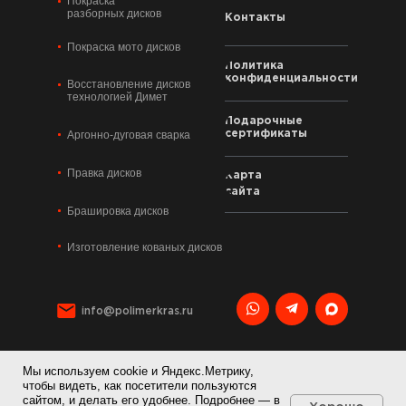
Покраска
разборных дисков
Контакты
Покраска мото дисков
Политика
конфиденциальности
Восстановление дисков
технологией Димет
Подарочные
Аргонно-дуговая сварка
сертификаты
Правка дисков
Карта
сайта
Брашировка дисков
Изготовление кованых дисков
info@polimerkras.ru
Мы используем cookie и Яндекс.Метрику,
+7 495 120 21 36
чтобы видеть, как посетители пользуются
сайтом, и делать его удобнее. Подробнее — в