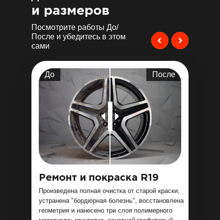
и размеров
Посмотрите работы До/
После и убедитесь в этом
сами
До
После
Ремонт и покраска R19
Произведена полная очистка от старой краски,
устранена "бордюрная болезнь", восстановлена
геометрия и нанесено три слоя полимерного