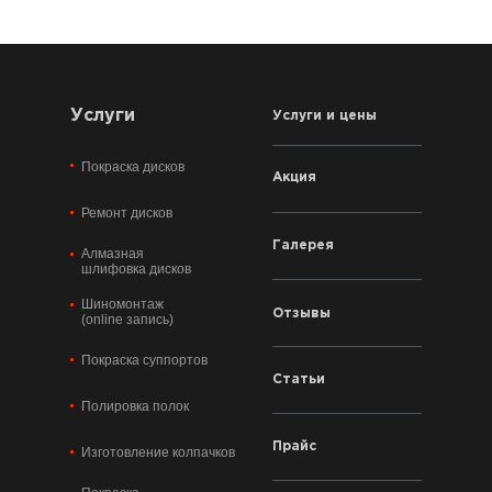
Услуги
Услуги и цены
Покраска дисков
Акция
Ремонт дисков
Галерея
Алмазная
шлифовка дисков
Шиномонтаж
Отзывы
(online запись)
Покраска суппортов
Статьи
Полировка полок
Прайс
Изготовление колпачков