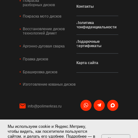
Покраска
разборных дисков
Контакты
Покраска мото дисков
Политика
конфиденциальности
Восстановление дисков
технологией Димет
Подарочные
сертификаты
Аргонно-дуговая сварка
Правка дисков
Карта сайта
Брашировка дисков
Изготовление кованых дисков
info@polimerkras.ru
Мы используем cookie и Яндекс.Метрику,
+7 495 120 21 36
чтобы видеть, как посетители пользуются
сайтом, и делать его удобнее. Подробнее — в