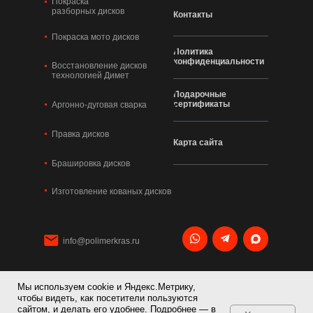
Покраска
разборных дисков
Контакты
Покраска мото дисков
Политика
конфиденциальности
Восстановление дисков
технологией Димет
Подарочные
сертификаты
Аргонно-дуговая сварка
Правка дисков
Карта сайта
Брашировка дисков
Изготовление кованых дисков
info@polimerkras.ru
Мы используем cookie и Яндекс.Метрику,
+7 495 120 21 36
чтобы видеть, как посетители пользуются
сайтом, и делать его удобнее. Подробнее — в