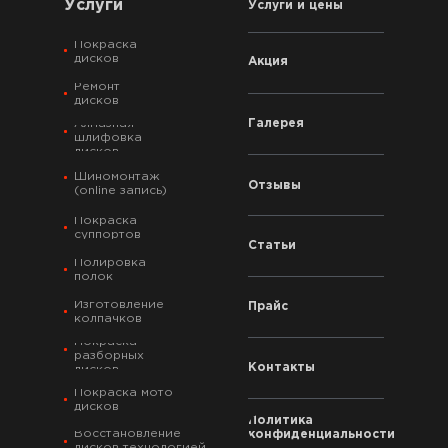
Услуги
Услуги и цены
Покраска
дисков
Акция
Ремонт
дисков
Галерея
Алмазная
шлифовка
дисков
Шиномонтаж
Отзывы
(online запись)
Покраска
суппортов
Статьи
Полировка
полок
Изготовление
Прайс
колпачков
Покраска
разборных
Контакты
дисков
Покраска мото
дисков
Политика
Восстановление
конфиденциальности
дисков технологией