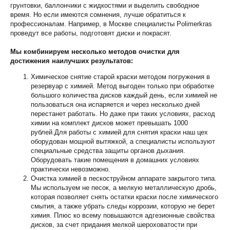
грунтовки, баллончики с жидкостями и выделить свободное
время. Но если имеются сомнения, лучше обратиться к
профессионалам. Например, в Москве специалисты Polimerkras
проведут все работы, подготовят диски и покрасят.
Мы комбинируем несколько методов очистки для
достижения наилучших результатов:
Химическое снятие старой краски методом погружения в
резервуар с химией. Метод выгоден только при обработке
большого количества дисков каждый день, если химией не
пользоваться она испаряется и через несколько дней
перестанет работать. Но даже при таких условиях, расход
химии на комплект дисков может превышать 1000
рублей.Для работы с химией для снятия краски наш цех
оборудован мощной вытяжкой, а специалисты используют
специальные средства защиты органов дыхания.
Оборудовать такие помещения в домашних условиях
практически невозможно.
Очистка химией в пескоструйном аппарате закрытого типа.
Мы используем не песок, а мелкую металлическую дробь,
которая позволяет снять остатки краски после химического
смытия, а также убрать следы коррозии, которую не берет
химия. Плюс ко всему повышаются адгезионные свойства
дисков, за счет придания мелкой шероховатости при