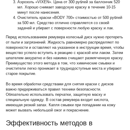
Аэрозоль «VIXEN». Цена от 300 рублей за баллончик 520
мл. Хорошо снимает заводскую краску в течение 10-15
минут после нанесения.
Очиститель краски «BODY 700» стоимостью от 500 рублей
за 500 мл. Средство отлично справляется со своей
задачей и убирает с поверхности любую краску и лак.
Перед использованием ремувера колесный диск нужно протереть
от пыли и загрязнений. Жидкость равномерно распределяют по
поверхности и оставляют на указанное в инструкции время, чтобы
вещество успело вступить в реакцию с краской или лаком. Затем
шпателем аккуратно и без нажима счищают размягченную краску.
Преимущество этого метода в том, что химические смывки и
очистители легко проникает в труднодоступные места и убирают
старое покрытие.
Во время обработки средствами для снятия краски с дисков
важно придерживаться правил техники безопасности.
Обязательно использовать перчатки, защитную маску и
специальную одежду. В состав ремувера входит кислота,
имеющая резкий запах. Капля смывки при попадании на кожу
может вызвать небольшой ожог и покраснение.
Эффективность методов в