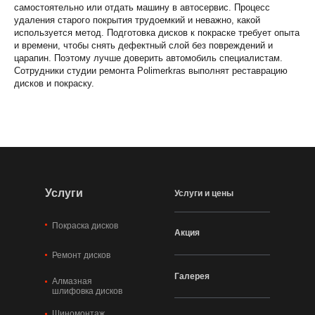
самостоятельно или отдать машину в автосервис. Процесс
удаления старого покрытия трудоемкий и неважно, какой
используется метод. Подготовка дисков к покраске требует опыта
и времени, чтобы снять дефектный слой без повреждений и
царапин. Поэтому лучше доверить автомобиль специалистам.
Сотрудники студии ремонта Polimerkras выполнят реставрацию
дисков и покраску.
Услуги
Услуги и цены
Покраска дисков
Акция
Ремонт дисков
Галерея
Алмазная
шлифовка дисков
Шиномонтаж