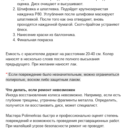
оценка. Диск очищают и высушивают.
Шлифовка и шпатлевка. Подойдет крупнозернистая
наждачка Р80. Углубления после шлифовки маскируют
шпатлевкой. После того как она отвердеет, вновь
проходятся наждачной бумагой. Скотч-брайтом устраняют
блеск.
Нанесение краски из баллончика.
Финальная покраска
Емкость с красителем держат на расстоянии 20-40 см. Колер
наносят в несколько слоев после полного высыхания
предыдущего. При желании наносят лак.
"
Если повреждение было незначительным, можно ограничиться
полиролью, воском либо защитным лаком.
Что делать, если ремонт невозможен
Иногда восстановление колеса невозможно. Например, если есть
глубокие трещины, утрачены фрагменты металла. Определить,
получится ли восстановить диск, может специалист.
Мастера Polimerkras быстро и профессионально оценят степень
повреждений и возможность проведения реставрационных работ.
При малейшей угрозе безопасности ремонт не проводят.