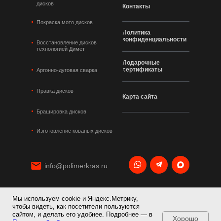
дисков
Контакты
Покраска мото дисков
Политика
конфиденциальности
Восстановление дисков
технологией Димет
Подарочные
сертификаты
Аргонно-дуговая сварка
Правка дисков
Карта сайта
Брашировка дисков
Изготовление кованых дисков
info@polimerkras.ru
Мы используем cookie и Яндекс.Метрику,
+7 495 120 21 36
чтобы видеть, как посетители пользуются
сайтом, и делать его удобнее. Подробнее — в
Хорошо