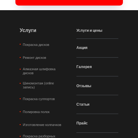
Услуги
Услуги и цены
Покраска дисков
Акция
Ремонт дисков
Галерея
Алмазная шлифовка
дисков
Шиномонтаж (online
Отзывы
запись)
Покраска суппортов
Статьи
Полировка полок
Прайс
Изготовление колпачков
Покраска разборных