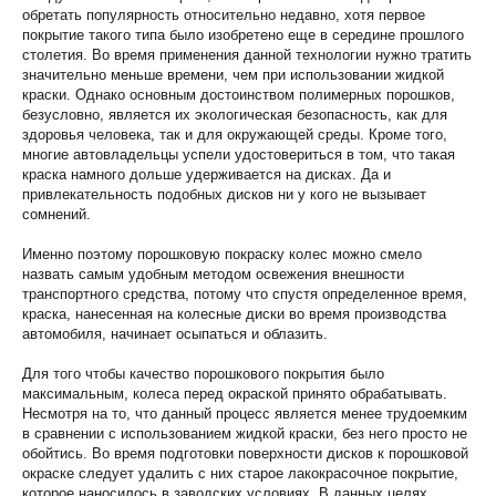
обретать популярность относительно недавно, хотя первое
покрытие такого типа было изобретено еще в середине прошлого
столетия. Во время применения данной технологии нужно тратить
значительно меньше времени, чем при использовании жидкой
краски. Однако основным достоинством полимерных порошков,
безусловно, является их экологическая безопасность, как для
здоровья человека, так и для окружающей среды. Кроме того,
многие автовладельцы успели удостовериться в том, что такая
краска намного дольше удерживается на дисках. Да и
привлекательность подобных дисков ни у кого не вызывает
сомнений.
Именно поэтому порошковую покраску колес можно смело
назвать самым удобным методом освежения внешности
транспортного средства, потому что спустя определенное время,
краска, нанесенная на колесные диски во время производства
автомобиля, начинает осыпаться и облазить.
Для того чтобы качество порошкового покрытия было
максимальным, колеса перед окраской принято обрабатывать.
Несмотря на то, что данный процесс является менее трудоемким
в сравнении с использованием жидкой краски, без него просто не
обойтись. Во время подготовки поверхности дисков к порошковой
окраске следует удалить с них старое лакокрасочное покрытие,
которое наносилось в заводских условиях. В данных целях