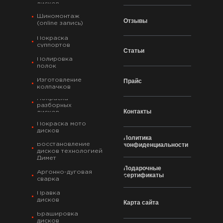
дисков
Шиномонтаж
Отзывы
(online запись)
Покраска
суппортов
Статьи
Полировка
полок
Изготовление
Прайс
колпачков
Покраска
разборных
Контакты
дисков
Покраска мото
дисков
Политика
Восстановление
конфиденциальности
дисков технологией
Димет
Подарочные
Аргонно-дуговая
сертификаты
сварка
Правка
дисков
Карта сайта
Брашировка
дисков